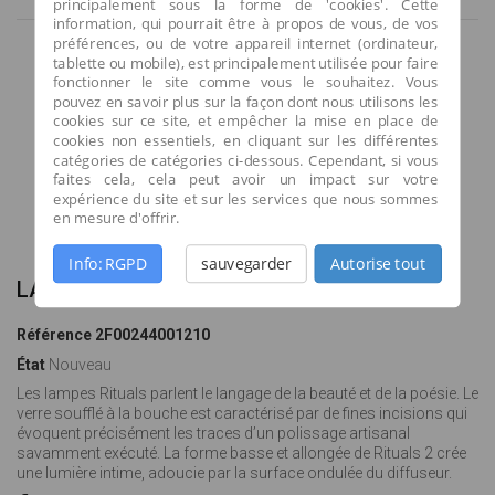
principalement sous la forme de 'cookies'. Cette
information, qui pourrait être à propos de vous, de vos
préférences, ou de votre appareil internet (ordinateur,
tablette ou mobile), est principalement utilisée pour faire
fonctionner le site comme vous le souhaitez. Vous
pouvez en savoir plus sur la façon dont nous utilisons les
cookies sur ce site, et empêcher la mise en place de
cookies non essentiels, en cliquant sur les différentes
catégories de catégories ci-dessous. Cependant, si vous
faites cela, cela peut avoir un impact sur votre
expérience du site et sur les services que nous sommes
en mesure d'offrir.
Agrandir l'image
Info: RGPD
sauvegarder
Autorise tout
LAMPE A POSER RITUALS 2
Référence
2F00244001210
État
Nouveau
Les lampes Rituals parlent le langage de la beauté et de la poésie. Le
verre soufflé à la bouche est caractérisé par de fines incisions qui
évoquent précisément les traces d’un polissage artisanal
savamment exécuté. La forme basse et allongée de Rituals 2 crée
une lumière intime, adoucie par la surface ondulée du diffuseur.