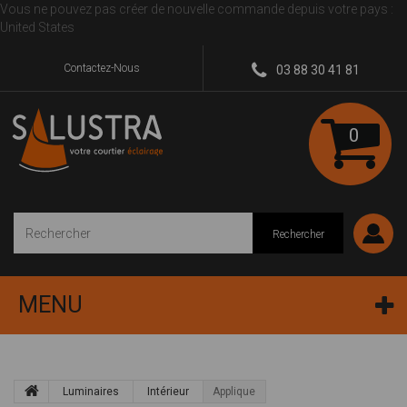
Vous ne pouvez pas créer de nouvelle commande depuis votre pays :
United States
Contactez-Nous
03 88 30 41 81
0
Rechercher
MENU
Luminaires
Intérieur
Applique