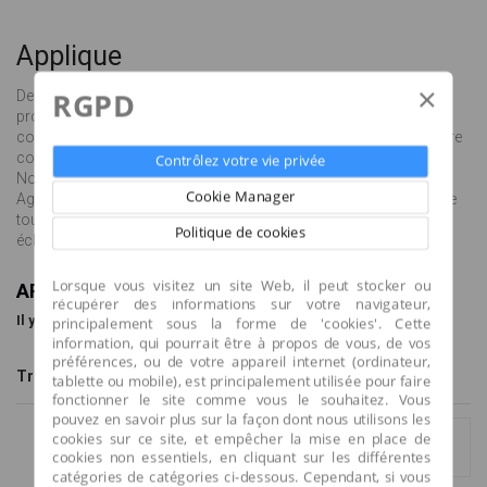
Applique
×
RGPD
Des appliques pour tous les styles ! Chez Salustra, nous vous
proposons des modèles d'appliques classiques ou
contemporains, spécifiques pour éclairage de tableaux ou encore
conçues pour les pièces humides comme les salles de bains.
Contrôlez votre vie privée
Notre gamme répondra à tous vos besoins d'éclairage.
Cookie Manager
Agrémentez votre intérieur d'appliques : dans un couloir pour une
touche de lumière tamisée ou dans les pièces à vivre pour un
Politique de cookies
éclairage indirect convivial.
Lorsque vous visitez un site Web, il peut stocker ou
APPLIQUE
récupérer des informations sur votre navigateur,
Il y a 107 produits.
principalement sous la forme de 'cookies'. Cette
information, qui pourrait être à propos de vous, de vos
préférences, ou de votre appareil internet (ordinateur,
Tri
Montrer
par page
--
6
tablette ou mobile), est principalement utilisée pour faire
fonctionner le site comme vous le souhaitez. Vous
pouvez en savoir plus sur la façon dont nous utilisons les
cookies sur ce site, et empêcher la mise en place de
Afficher tout
Comparer (
0
)
cookies non essentiels, en cliquant sur les différentes
catégories de catégories ci-dessous. Cependant, si vous