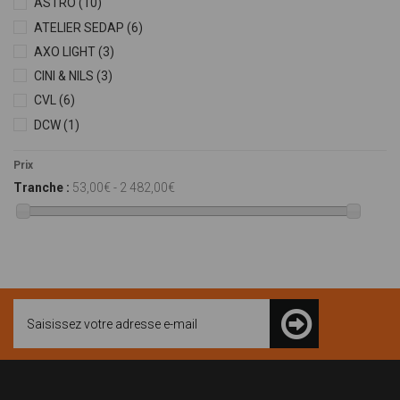
ASTRO
(10)
ATELIER SEDAP
(6)
AXO LIGHT
(3)
CINI & NILS
(3)
CVL
(6)
DCW
(1)
EL TORRENT
(1)
Prix
FABAS
(7)
Tranche :
53,00€ - 2 482,00€
FABBIAN
(1)
FLOS
(1)
FONTANA ARTE
(5)
FOSCARINI
(15)
GROK
(1)
GROSSMANN
(8)
HOLLANDER
(5)
HOLTKOETTER
(1)
IDL
(1)