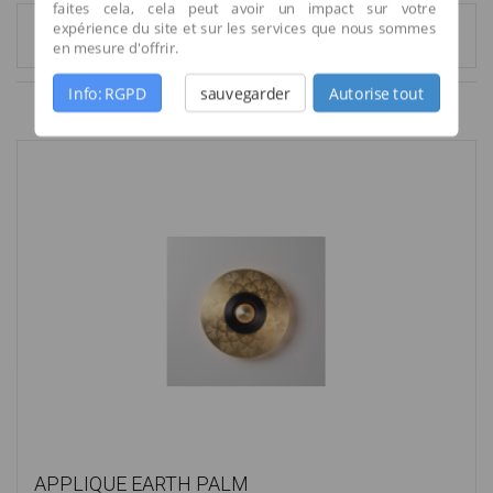
faites cela, cela peut avoir un impact sur votre
expérience du site et sur les services que nous sommes
1
2
3
...
18
en mesure d'offrir.
Info: RGPD
sauvegarder
Autorise tout
Résultats 1 - 6 sur 107.
APPLIQUE EARTH PALM