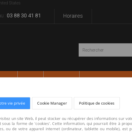
nited States
u :
03 88 30 41 81
Horaires
SATIONS
MARQUES
VOTRE PROJET
otre vie privée
Cookie Manager
Politique de cookies
isitez un site Web, il peut stocker ou récupérer des informations sur vot
 sous la forme de 'cookies'. Cette information, qui pourrait être à prop
s, ou de votre appareil internet (ordinateur, tablette ou mobile), est 