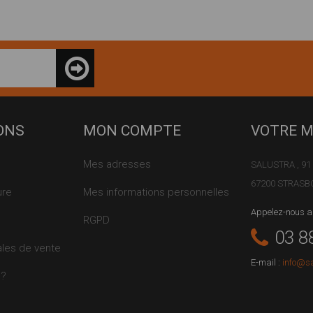
ONS
MON COMPTE
VOTRE 
Mes adresses
SALUSTRA , 91 
67200 STRAS
ure
Mes informations personnelles
Appelez-nous a
RGPD
03 8
ales de vente
E-mail :
info@s
s?