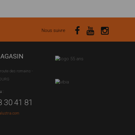
Nous suivre
MAGASIN
route des romains -
BOURG
u :
8 30 41 81
alustra.com