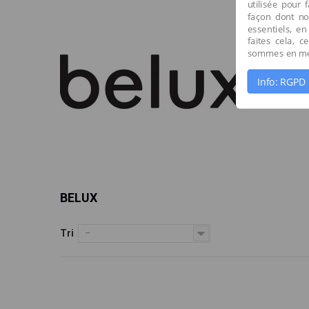
utilisée pour 
façon dont no
essentiels, en
faites cela, 
sommes en mes
Info: RGPD
BELUX
Tri
--