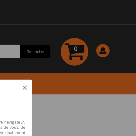
0
Rechercher
×
re navigateur,
os de vous, de
principalement