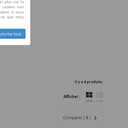
ir plus sur la
e cookies non
ndant, si vous
ices que nous
utorise tout
Il y a 4 produits.
Afficher :
Grille
Liste
Comparer (
0
)