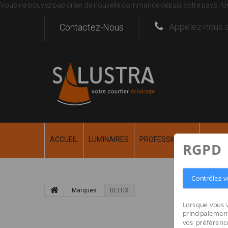
Vous ne pouvez pas créer de nouvelle commande depuis votre pays :
U
Appelez-nous a
Contactez-Nous
ACCUEIL
LUMINAIRES
PROFESSIONNEL
RÉALI
RGPD
Contrôlez v
Marques
BELUX
Lorsque vous v
principalement
vos préférence