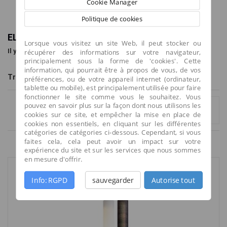
Cookie Manager
Politique de cookies
EL TORRENT
Lorsque vous visitez un site Web, il peut stocker ou
Il y a 4 produits.
récupérer des informations sur votre navigateur,
principalement sous la forme de 'cookies'. Cette
information, qui pourrait être à propos de vous, de vos
Tri
--
préférences, ou de votre appareil internet (ordinateur,
tablette ou mobile), est principalement utilisée pour faire
fonctionner le site comme vous le souhaitez. Vous
pouvez en savoir plus sur la façon dont nous utilisons les
Comparer (
0
)
cookies sur ce site, et empêcher la mise en place de
cookies non essentiels, en cliquant sur les différentes
catégories de catégories ci-dessous. Cependant, si vous
faites cela, cela peut avoir un impact sur votre
Résultats 1 - 4 sur 4.
expérience du site et sur les services que nous sommes
en mesure d'offrir.
Info: RGPD
sauvegarder
Autorise tout