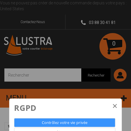
Vous ne pouvez pas créer de nouvelle commande depuis votre pays :
United States
Contactez-Nous
03 88 30 41 81
0
Rechercher
MENU
×
RGPD
Contrôlez votre vie privée
Marques
EL TORRENT