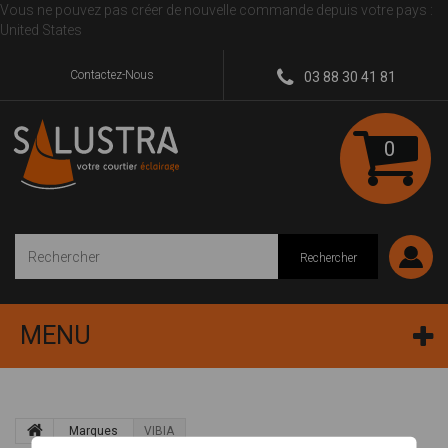
Vous ne pouvez pas créer de nouvelle commande depuis votre pays :
United States
Contactez-Nous
03 88 30 41 81
0
Rechercher
MENU
Marques
VIBIA