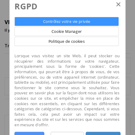
×
RGPD
Contrôlez votre vie privée
VIBIA
Il y a 17 produits.
Cookie Manager
Politique de cookies
Tri
Montrer
par page
--
6
Lorsque vous visitez un site Web, il peut stocker ou
récupérer des informations sur votre navigateur,
Afficher tout
Comparer (
0
)
principalement sous la forme de 'cookies'. Cette
information, qui pourrait être à propos de vous, de vos
préférences, ou de votre appareil internet (ordinateur,
tablette ou mobile), est principalement utilisée pour faire
1
2
3
fonctionner le site comme vous le souhaitez. Vous
pouvez en savoir plus sur la façon dont nous utilisons les
cookies sur ce site, et empêcher la mise en place de
cookies non essentiels, en cliquant sur les différentes
Résultats 1 - 6 sur 17.
catégories de catégories ci-dessous. Cependant, si vous
faites cela, cela peut avoir un impact sur votre
expérience du site et sur les services que nous sommes
en mesure d'offrir.