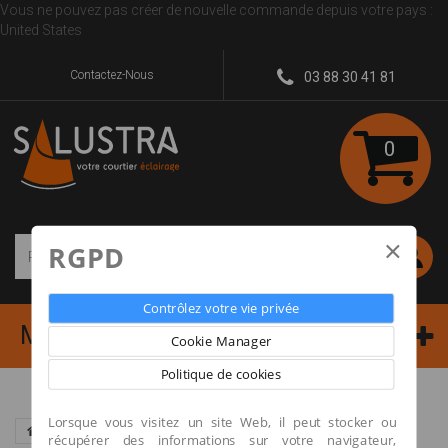
Vous ne pouvez pas créer de nouvelle commande depuis votre pays :
United States
Contactez-Nous
03 88 30 41 81
0
×
RGPD
Rechercher
Contrôlez votre vie privée
MENU
Cookie Manager
Politique de cookies
Lorsque vous visitez un site Web, il peut stocker ou
SUSPENSION ALLEGRETTO ASSAI
récupérer des informations sur votre navigateur,