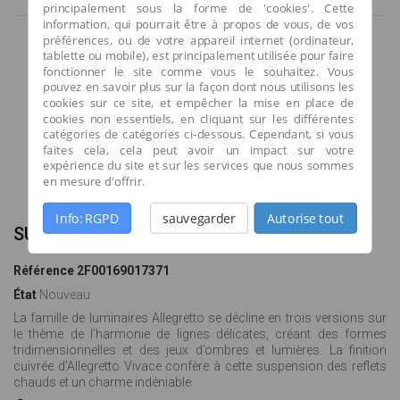
principalement sous la forme de 'cookies'. Cette
information, qui pourrait être à propos de vous, de vos
préférences, ou de votre appareil internet (ordinateur,
tablette ou mobile), est principalement utilisée pour faire
fonctionner le site comme vous le souhaitez. Vous
pouvez en savoir plus sur la façon dont nous utilisons les
cookies sur ce site, et empêcher la mise en place de
cookies non essentiels, en cliquant sur les différentes
catégories de catégories ci-dessous. Cependant, si vous
faites cela, cela peut avoir un impact sur votre
expérience du site et sur les services que nous sommes
Agrandir l'image
en mesure d'offrir.
Info: RGPD
sauvegarder
Autorise tout
SUSPENSION ALLEGRETTO ASSAI
Référence
2F00169017371
État
Nouveau
La famille de luminaires Allegretto se décline en trois versions sur
le thème de l’harmonie de lignes délicates, créant des formes
tridimensionnelles et des jeux d’ombres et lumières. La finition
cuivrée d’Allegretto Vivace confère à cette suspension des reflets
chauds et un charme indéniable.