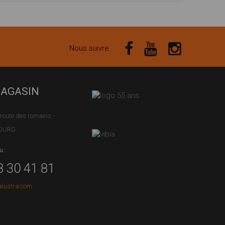
Nous suivre
MAGASIN
route des romains -
BOURG
u :
8 30 41 81
alustra.com