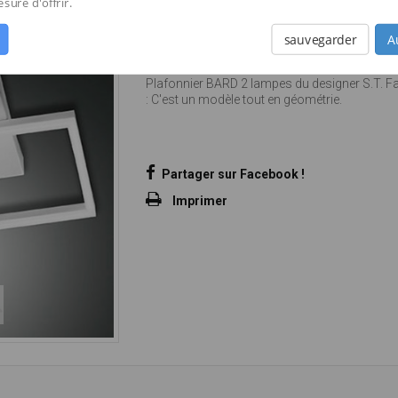
PLAFONNIER BARD PETIT MOD
ure d'offrir.
Référence
FA503394-22-102
sauvegarder
A
État
Nouveau
Plafonnier BARD 2 lampes du designer S.T. F
: C'est un modèle tout en géométrie.
Partager sur Facebook !
Imprimer