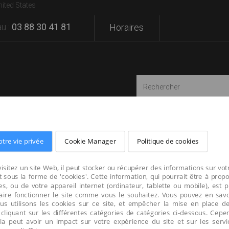
nited States
u :
03 88 30 41 81
Horaires
SATIONS
MARQUES
VOTRE PROJET
otre vie privée
Cookie Manager
Politique de cookies
isitez un site Web, il peut stocker ou récupérer des informations sur vot
 sous la forme de 'cookies'. Cette information, qui pourrait être à prop
s, ou de votre appareil internet (ordinateur, tablette ou mobile), est 
faire fonctionner le site comme vous le souhaitez. Vous pouvez en savo
us utilisons les cookies sur ce site, et empêcher la mise en place d
 cliquant sur les différentes catégories de catégories ci-dessous. Cepe
cela peut avoir un impact sur votre expérience du site et sur les serv