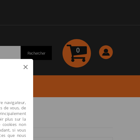
0
Rechercher
×
re navigateur,
os de vous, de
principalement
ir plus sur la
e cookies non
ndant, si vous
ices que nous