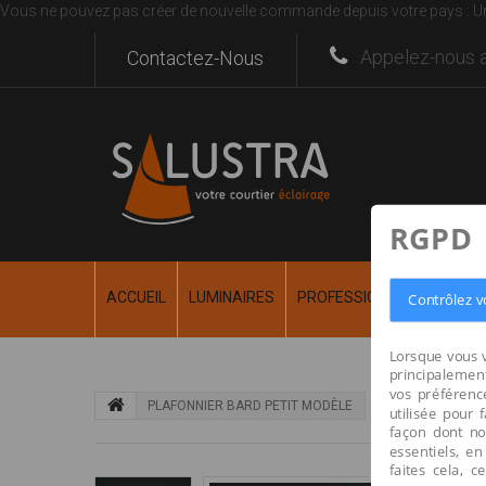
Vous ne pouvez pas créer de nouvelle commande depuis votre pays :
U
Appelez-nous a
Contactez-Nous
RGPD
ACCUEIL
LUMINAIRES
PROFESSIONNEL
RÉALI
Contrôlez v
Lorsque vous v
principalement
vos préférence
PLAFONNIER BARD PETIT MODÈLE
utilisée pour 
façon dont no
essentiels, en
faites cela, 