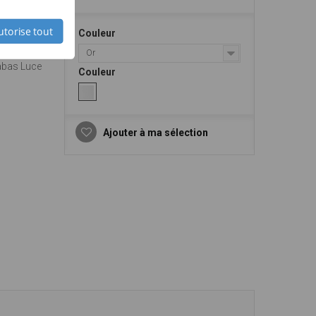
ÈLE
utorise tout
Couleur
Or
abas Luce
Couleur
Ajouter à ma sélection