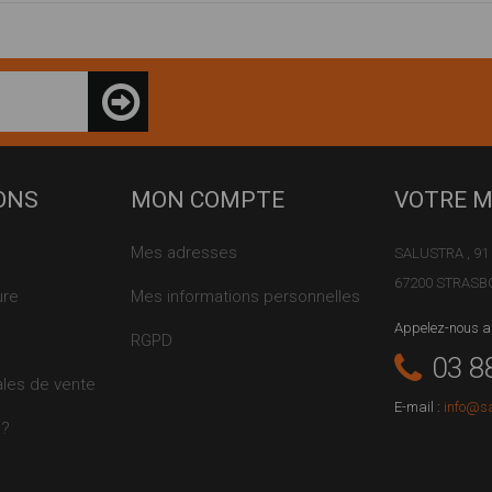
ONS
MON COMPTE
VOTRE 
Mes adresses
SALUSTRA , 91 
67200 STRAS
ure
Mes informations personnelles
Appelez-nous a
RGPD
03 8
ales de vente
E-mail :
info@s
s?