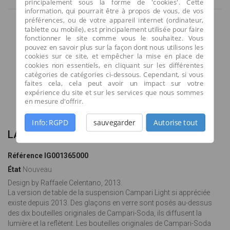
principalement sous la forme de 'cookies'. Cette
information, qui pourrait être à propos de vous, de vos
préférences, ou de votre appareil internet (ordinateur,
tablette ou mobile), est principalement utilisée pour faire
fonctionner le site comme vous le souhaitez. Vous
pouvez en savoir plus sur la façon dont nous utilisons les
cookies sur ce site, et empêcher la mise en place de
cookies non essentiels, en cliquant sur les différentes
catégories de catégories ci-dessous. Cependant, si vous
faites cela, cela peut avoir un impact sur votre
expérience du site et sur les services que nous sommes
en mesure d'offrir.
Agrandir l'image
Info: RGPD
sauvegarder
Autorise tout
LAMPE DE TABLE CAMPARI
Référence
IG001365000
État
Nouveau
Design by Raffaele Celentano, 2013.
La version de table de la suspension Campari Light si appréciée
existe depuis 2013. Des glaçons en verre sont posés au-dessus
des dix bouteilles originales de Campari-Soda, ils diffusent la
lumière et la reflètent. Les bouteilles originales de Campari-Soda