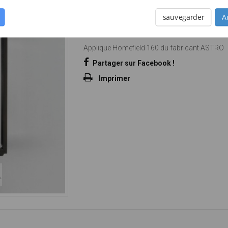
APPLIQUE HOMEFIELD 160
sauvegarder
A
Référence
RM501095001
État
Nouveau
Applique Homefield 160 du fabricant ASTRO
Partager sur Facebook !
Imprimer