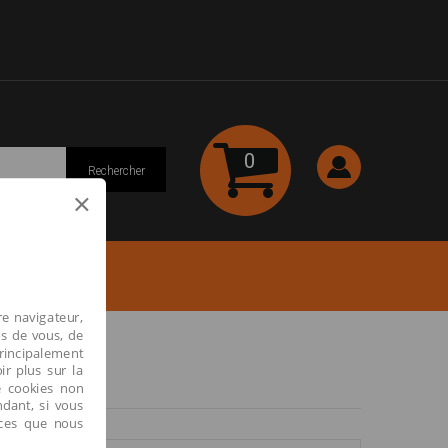
0
Rechercher
×
re navigateur,
os de vous, de
principalement
ir plus sur la
e cookies non
ndant, si vous
ices que nous