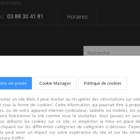
nited States
u :
03 88 30 41 81
Horaires
otre vie privée
Cookie Manager
Politique de cookies
SATIONS
MARQUES
VOTRE PROJET
isitez un site Web, il peut stocker ou récupérer des informations sur vot
 sous la forme de 'cookies'. Cette information, qui pourrait être à prop
s, ou de votre appareil internet (ordinateur, tablette ou mobile), est 
faire fonctionner le site comme vous le souhaitez. Vous pouvez en savo
us utilisons les cookies sur ce site, et empêcher la mise en place d
 cliquant sur les différentes catégories de catégories ci-dessous. Cepe
cela peut avoir un impact sur votre expérience du site et sur les serv
ure d'offrir.