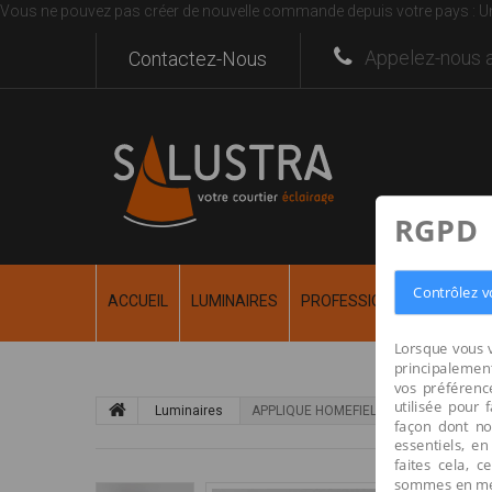
Vous ne pouvez pas créer de nouvelle commande depuis votre pays :
U
Appelez-nous a
Contactez-Nous
RGPD
Contrôlez v
ACCUEIL
LUMINAIRES
PROFESSIONNEL
RÉALI
Lorsque vous v
principalement
vos préférence
utilisée pour 
Luminaires
APPLIQUE HOMEFIELD 160
façon dont no
essentiels, en
faites cela, 
sommes en mes