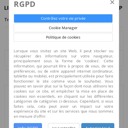
×
RGPD
LISTE DE PRODUITS PAR MARQUE ATELIER SEDAP
Contrôlez votre vie privée
Tri
Montrer
par page
--
6
Cookie Manager
Politique de cookies
Afficher tout
Comparer (
0
)
Lorsque vous visitez un site Web, il peut stocker ou
récupérer des informations sur votre navigateur,
1
2
principalement sous la forme de 'cookies'. Cette
information, qui pourrait être à propos de vous, de vos
préférences, ou de votre appareil internet (ordinateur,
tablette ou mobile), est principalement utilisée pour faire
Résultats 1 - 6 sur 7.
fonctionner le site comme vous le souhaitez. Vous
pouvez en savoir plus sur la façon dont nous utilisons les
cookies sur ce site, et empêcher la mise en place de
cookies non essentiels, en cliquant sur les différentes
catégories de catégories ci-dessous. Cependant, si vous
faites cela, cela peut avoir un impact sur votre
expérience du site et sur les services que nous sommes
en mesure d'offrir.