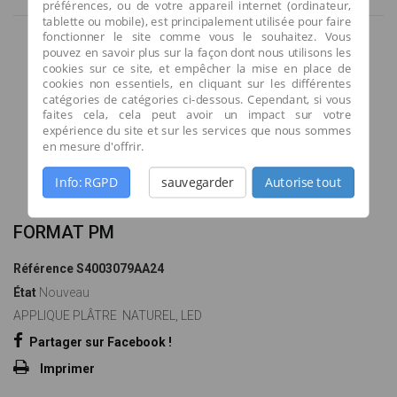
préférences, ou de votre appareil internet (ordinateur,
tablette ou mobile), est principalement utilisée pour faire
fonctionner le site comme vous le souhaitez. Vous
pouvez en savoir plus sur la façon dont nous utilisons les
cookies sur ce site, et empêcher la mise en place de
cookies non essentiels, en cliquant sur les différentes
catégories de catégories ci-dessous. Cependant, si vous
faites cela, cela peut avoir un impact sur votre
expérience du site et sur les services que nous sommes
en mesure d'offrir.
Agrandir l'image
Info: RGPD
sauvegarder
Autorise tout
FORMAT PM
Référence
S4003079AA24
État
Nouveau
APPLIQUE PLÂTRE NATUREL, LED
Partager sur Facebook !
Imprimer