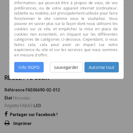
information, qui pourrait être à propos de vous, de vos
préférences, ou de votre appareil internet (ordinateur,
tablette ou mobile), est principalement utilisée pour faire
fonctionner le site comme vous le souhaitez. Vous
pouvez en savoir plus sur la façon dont nous utilisons les
cookies sur ce site, et empêcher la mise en place de
cookies non essentiels, en cliquant sur les différentes
catégories de catégories ci-dessous. Cependant, si vous
faites cela, cela peut avoir un impact sur votre
expérience du site et sur les services que nous sommes
en mesure d'offrir.
Agrandir l'image
Info: RGPD
sauvegarder
Autorise tout
REGLETTE 50cm
Référence
FA506690-02-012
État
Nouveau
Réglette FABAS
LED
Partager sur Facebook !
Imprimer