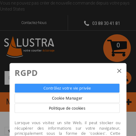
Vous ne pouvez pas créer de nouvelle commande depuis votre pays :
United States
Contactez-Nous
03 88 30 41 81
0
×
RGPD
Rechercher
Contrôlez votre vie privée
Cookie Manager
MENU
Politique de cookies
Lorsque vous visitez un site Web, il peut stocker ou
récupérer des informations sur votre navigateur,
REGLETTE 50cm
principalement sous la forme de 'cookies'. Cette