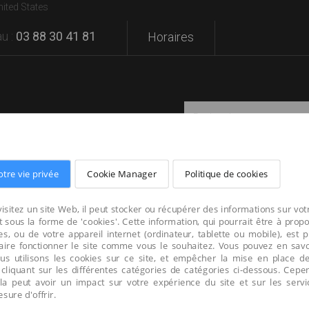
nited States
u :
03 88 30 41 81
Horaires
otre vie privée
Cookie Manager
Politique de cookies
SATIONS
MARQUES
VOTRE PROJET
isitez un site Web, il peut stocker ou récupérer des informations sur vot
 sous la forme de 'cookies'. Cette information, qui pourrait être à prop
s, ou de votre appareil internet (ordinateur, tablette ou mobile), est 
faire fonctionner le site comme vous le souhaitez. Vous pouvez en savo
us utilisons les cookies sur ce site, et empêcher la mise en place d
 cliquant sur les différentes catégories de catégories ci-dessous. Cepe
cela peut avoir un impact sur votre expérience du site et sur les serv
ure d'offrir.