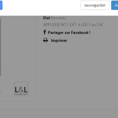
BROM 4.0
sauvegarder
A
Référence
5L40BROM4.0
État
Nouveau
APPLIQUE INT / EXT 6 LED 1 ou 2 W
Partager sur Facebook !
Imprimer