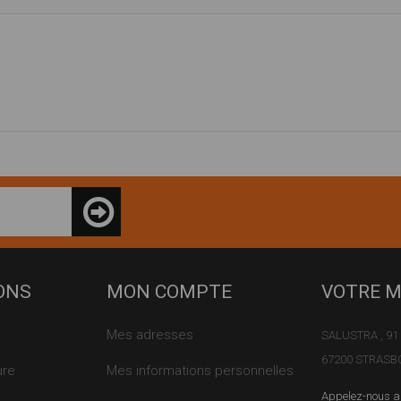
ONS
MON COMPTE
VOTRE 
Mes adresses
SALUSTRA , 91 
67200 STRAS
ure
Mes informations personnelles
Appelez-nous a