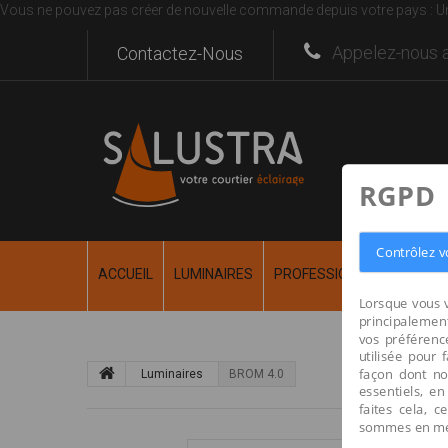
Vous ne pouvez pas créer de nouvelle commande depuis votre pays :
U
Appelez-nous a
Contactez-Nous
RGPD
Contrôlez v
ACCUEIL
LUMINAIRES
PROFESSIONNEL
RÉALI
Lorsque vous v
principalement
vos préférence
utilisée pour 
façon dont no
Luminaires
BROM 4.0
essentiels, en
faites cela, 
sommes en mes