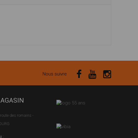
Nous suivre
MAGASIN
route des romains -
BOURG
u :