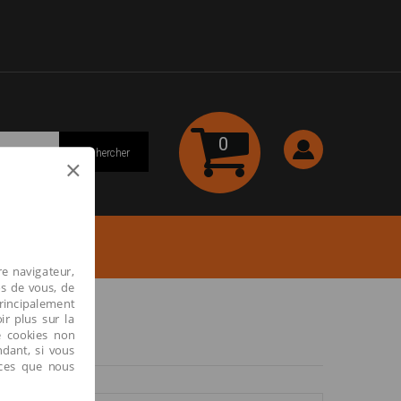
0
Rechercher
×
re navigateur,
os de vous, de
principalement
ir plus sur la
e cookies non
ndant, si vous
ices que nous