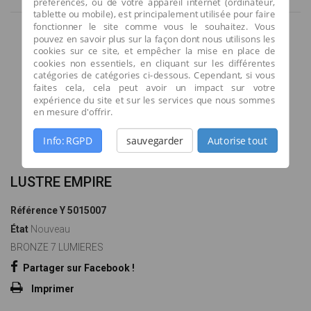
préférences, ou de votre appareil internet (ordinateur,
tablette ou mobile), est principalement utilisée pour faire
fonctionner le site comme vous le souhaitez. Vous
pouvez en savoir plus sur la façon dont nous utilisons les
cookies sur ce site, et empêcher la mise en place de
cookies non essentiels, en cliquant sur les différentes
catégories de catégories ci-dessous. Cependant, si vous
faites cela, cela peut avoir un impact sur votre
expérience du site et sur les services que nous sommes
en mesure d'offrir.
Agrandir l'image
Info: RGPD
sauvegarder
Autorise tout
LUSTRE EMPIRE
Référence
Y 5015007
État
Nouveau
BRONZE 7 LUMIERES
Partager sur Facebook !
Imprimer