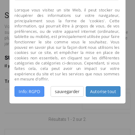
Lorsque vous visitez un site Web, il peut stocker ou
Suspension
récupérer des informations sur votre navigateur,
principalement sous la forme de 'cookies'. Cette
information, qui pourrait être à propos de vous, de vos
Vous recherchez la touche finale de votre déco outdoor ? La
préférences, ou de votre appareil internet (ordinateur,
suspension extérieure est le luminaire indispensable. Elles sont de
tablette ou mobile), est principalement utilisée pour faire
plus en plus utilisées sous les terrasses, au-dessus des tables de
fonctionner le site comme vous le souhaitez. Vous
jardin pour des repas agréables en famille ou entre amis
pouvez en savoir plus sur la façon dont nous utilisons les
cookies sur ce site, et empêcher la mise en place de
SUSPENSION
cookies non essentiels, en cliquant sur les différentes
catégories de catégories ci-dessous. Cependant, si vous
Il y a 2 produits.
faites cela, cela peut avoir un impact sur votre
expérience du site et sur les services que nous sommes
en mesure d'offrir.
Tri
--
Info: RGPD
sauvegarder
Autorise tout
Comparer (
0
)
Résultats 1 - 2 sur 2.