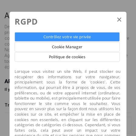
Applique
×
RGPD
Des appliques pour tous les styles ! Chez Salustra, nous vous
proposons des modèles d'appliques classiques ou
Contrôlez votre vie privée
contemporains, spécifiques pour éclairage de tableaux ou encore
conçues pour les pièces humides comme les salles de bains.
Cookie Manager
Notre gamme répondra à tous vos besoins d'éclairage.
Agrémentez votre intérieur d'appliques : dans un couloir pour une
Politique de cookies
touche de lumière tamisée ou dans les pièces à vivre pour un
éclairage indirect convivial.
Lorsque vous visitez un site Web, il peut stocker ou
récupérer des informations sur votre navigateur,
APPLIQUE
principalement sous la forme de 'cookies'. Cette
information, qui pourrait être à propos de vous, de vos
Il y a 26 produits.
préférences, ou de votre appareil internet (ordinateur,
tablette ou mobile), est principalement utilisée pour faire
fonctionner le site comme vous le souhaitez. Vous
Tri
Montrer
par page
--
6
pouvez en savoir plus sur la façon dont nous utilisons les
cookies sur ce site, et empêcher la mise en place de
cookies non essentiels, en cliquant sur les différentes
catégories de catégories ci-dessous. Cependant, si vous
Afficher tout
Comparer (
0
)
faites cela, cela peut avoir un impact sur votre
expérience du site et sur les services que nous sommes