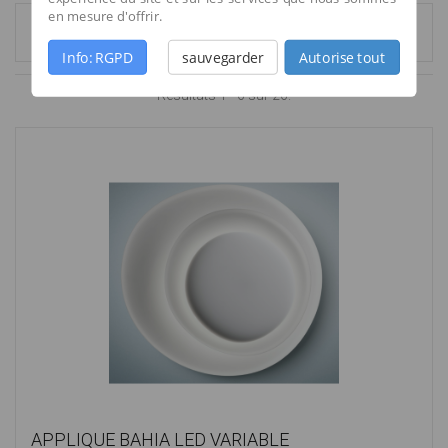
en mesure d'offrir.
1
2
3
4
5
Info: RGPD
sauvegarder
Autorise tout
Résultats 1 - 6 sur 26.
APPLIQUE BAHIA LED VARIABLE